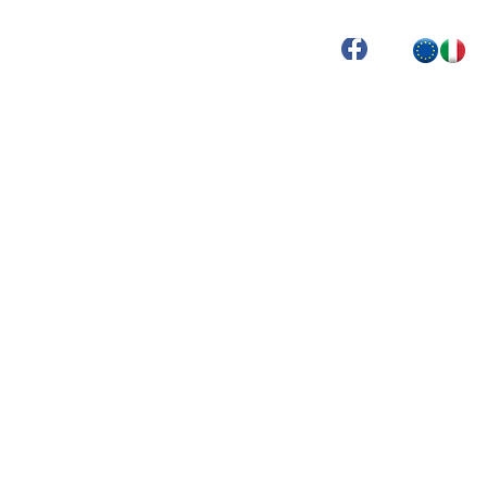
Offene Stellen
i
Spenglerei
Mehr Erfahren
lerei
Zimmerei
Spenglerei
Bungalows & Kioske
More